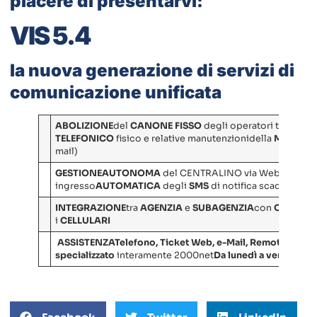
piacere di presentarvi:
VIS 5.4
la nuova generazione di servizi di
comunicazione unificata
ABOLIZIONE
del
CANONE FISSO
degli operatori telefoni
TELEFONICO
fisico e relative manutenzionidella
MACCHI
mail)
GESTIONE
AUTONOMA
del CENTRALINO via Web
AUTO
ingresso
AUTOMATICA
degli
SMS
di notifica scadenze (v
INTEGRAZIONE
tra
AGENZIA
e
SUBAGENZIA
con
OUTLOO
i
CELLULARI
ASSISTENZA
Telefono, Ticket Web, e-Mail, Remote desk
specializzato
interamente 2000net
Da lunedì a venerdì or