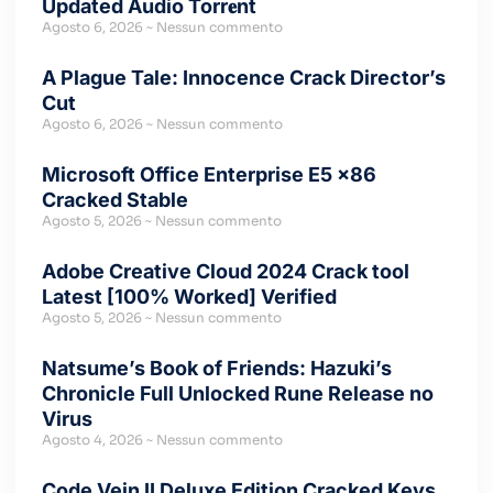
Updated Audio Torr𝐞nt
Agosto 6, 2026
Nessun commento
A Plague Tale: Innocence Crack Director’s
Cut
Agosto 6, 2026
Nessun commento
Microsoft Office Enterprise E5 x86
Cracked Stable
Agosto 5, 2026
Nessun commento
Adobe Creative Cloud 2024 Crack tool
Latest [100% Worked] Verified
Agosto 5, 2026
Nessun commento
Natsume’s Book of Friends: Hazuki’s
Chronicle Full Unlocked Rune Release no
Virus
Agosto 4, 2026
Nessun commento
Code Vein II Deluxe Edition Cracked Keys