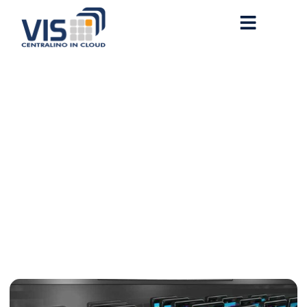
VIS 5.4: Soddisfa la tua
voglia di VoIP