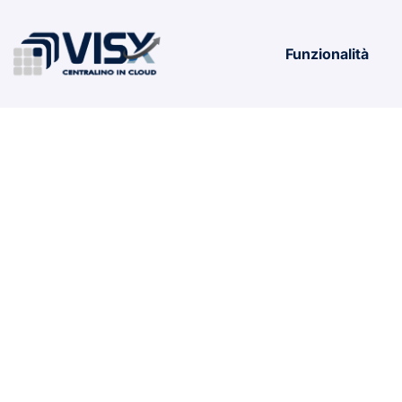
Funzionalità
StarRuptur