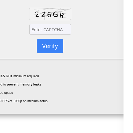
Verify
e
3.5 GHz
minimum required
d to
prevent memory leaks
ee space
0 FPS
at 1080p on medium setup