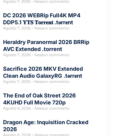
Agosto 7, 2026
Nessun commento
DC 2026 WEBRip Full4K MP4
DDP5.1 𝐘𝐓𝐒 𝐓𝐨𝐫𝐫𝐞𝐧𝐭 .t𝐨rr𝐞nt
Agosto 7, 2026
Nessun commento
Heraldry Paranormal 2026 BRRip
AVC Extended .torrent
Agosto 7, 2026
Nessun commento
Sacrifice 2026 MKV Extended
Clean Audio GalaxyRG .t𝐨rr𝐞nt
Agosto 7, 2026
Nessun commento
The End of Oak Street 2026
4KUHD Full Movie 720p
Agosto 6, 2026
Nessun commento
Dragon Age: Inquisition Cracked
2026
Agosto 6, 2026
Nessun commento