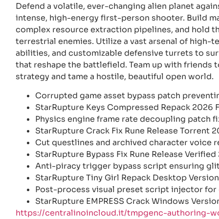
Defend a volatile, ever-changing alien planet agai
intense, high-energy first-person shooter. Build 
complex resource extraction pipelines, and hold the
terrestrial enemies. Utilize a vast arsenal of high
abilities, and customizable defensive turrets to s
that reshape the battlefield. Team up with friends 
strategy and tame a hostile, beautiful open world.
Corrupted game asset bypass patch prevent
StarRupture Keys Compressed Repack 2026 
Physics engine frame rate decoupling patch fi
StarRupture Crack Fix Rune Release Torrent 
Cut questlines and archived character voice re
StarRupture Bypass Fix Rune Release Verified
Anti-piracy trigger bypass script ensuring gl
StarRupture Tiny Girl Repack Desktop Version
Post-process visual preset script injector fo
StarRupture EMPRESS Crack Windows Versio
https://centralinoincloud.it/tmpgenc-authoring-wo