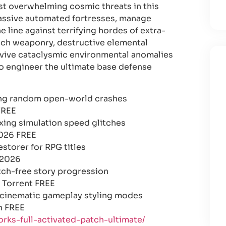
nst overwhelming cosmic threats in this
massive automated fortresses, manage
 line against terrifying hordes of extra-
-tech weaponry, destructive elemental
urvive cataclysmic environmental anomalies
to engineer the ultimate base defense
ing random open-world crashes
FREE
xing simulation speed glitches
2026 FREE
storer for RPG titles
 2026
itch-free story progression
 Torrent FREE
r cinematic gameplay styling modes
n FREE
rks-full-activated-patch-ultimate/