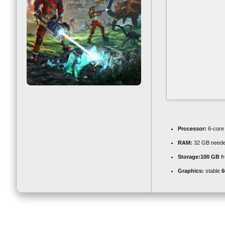
Processor:
6-cor
RAM:
32 GB neede
Storage:
100 GB
fr
Graphics:
stable
6