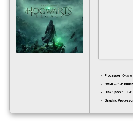
Processor:
6-core
RAM:
32 GB
high
Disk Space:
70 GB 
Graphic Processo