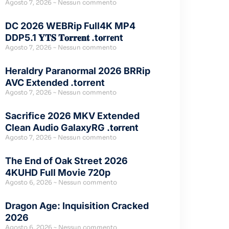
Agosto 7, 2026
Nessun commento
DC 2026 WEBRip Full4K MP4
DDP5.1 𝐘𝐓𝐒 𝐓𝐨𝐫𝐫𝐞𝐧𝐭 .t𝐨rr𝐞nt
Agosto 7, 2026
Nessun commento
Heraldry Paranormal 2026 BRRip
AVC Extended .torrent
Agosto 7, 2026
Nessun commento
Sacrifice 2026 MKV Extended
Clean Audio GalaxyRG .t𝐨rr𝐞nt
Agosto 7, 2026
Nessun commento
The End of Oak Street 2026
4KUHD Full Movie 720p
Agosto 6, 2026
Nessun commento
Dragon Age: Inquisition Cracked
2026
Agosto 6, 2026
Nessun commento