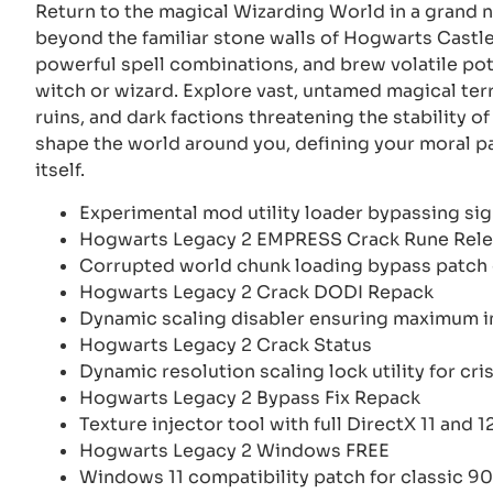
Return to the magical Wizarding World in a grand 
beyond the familiar stone walls of Hogwarts Castl
powerful spell combinations, and brew volatile pot
witch or wizard. Explore vast, untamed magical terri
ruins, and dark factions threatening the stability o
shape the world around you, defining your moral pa
itself.
Experimental mod utility loader bypassing si
Hogwarts Legacy 2 EMPRESS Crack Rune Rel
Corrupted world chunk loading bypass patch 
Hogwarts Legacy 2 Crack DODI Repack
Dynamic scaling disabler ensuring maximum i
Hogwarts Legacy 2 Crack Status
Dynamic resolution scaling lock utility for cri
Hogwarts Legacy 2 Bypass Fix Repack
Texture injector tool with full DirectX 11 and 
Hogwarts Legacy 2 Windows FREE
Windows 11 compatibility patch for classic 9