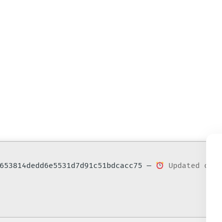
ck
653814dedd6e5531d7d91c51bdcacc75 —
Updated on: