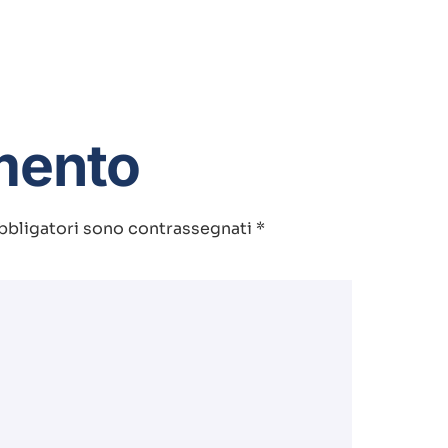
mento
bbligatori sono contrassegnati
*