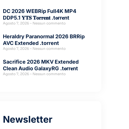
DC 2026 WEBRip Full4K MP4
DDP5.1 𝐘𝐓𝐒 𝐓𝐨𝐫𝐫𝐞𝐧𝐭 .t𝐨rr𝐞nt
Agosto 7, 2026
Nessun commento
Heraldry Paranormal 2026 BRRip
AVC Extended .torrent
Agosto 7, 2026
Nessun commento
Sacrifice 2026 MKV Extended
Clean Audio GalaxyRG .t𝐨rr𝐞nt
Agosto 7, 2026
Nessun commento
Newsletter