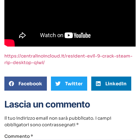
https://centralinoincloud.it/resident-evil-9-crack-steam-
rip-desktop-qiwi/
Facebook
Twitter
LinkedIn
Lascia un commento
Il tuo indirizzo email non sarà pubblicato.
I campi
obbligatori sono contrassegnati
*
Commento
*