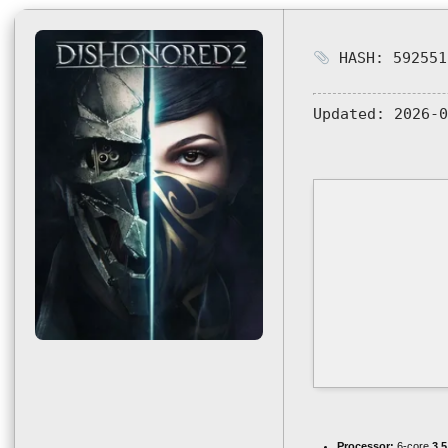
HASH: 592551
Updated:
2026-0
Processor:
6-core
3.