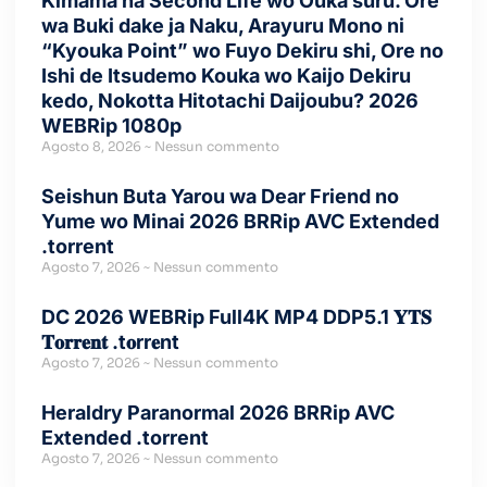
Kimama na Second Life wo Ouka suru. Ore
wa Buki dake ja Naku, Arayuru Mono ni
“Kyouka Point” wo Fuyo Dekiru shi, Ore no
Ishi de Itsudemo Kouka wo Kaijo Dekiru
kedo, Nokotta Hitotachi Daijoubu? 2026
WEBRip 1080p
Agosto 8, 2026
Nessun commento
Seishun Buta Yarou wa Dear Friend no
Yume wo Minai 2026 BRRip AVC Extended
.torrent
Agosto 7, 2026
Nessun commento
DC 2026 WEBRip Full4K MP4 DDP5.1 𝐘𝐓𝐒
𝐓𝐨𝐫𝐫𝐞𝐧𝐭 .t𝐨rr𝐞nt
Agosto 7, 2026
Nessun commento
Heraldry Paranormal 2026 BRRip AVC
Extended .torrent
Agosto 7, 2026
Nessun commento