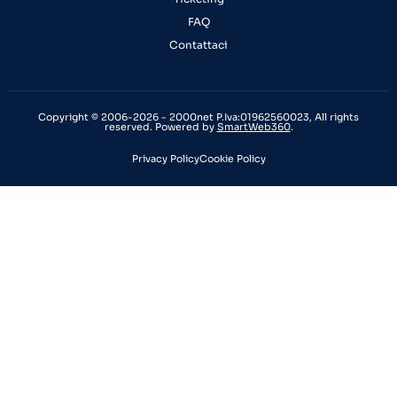
FAQ
Contattaci
Copyright © 2006-2026 - 2000net P.Iva:01962560023, All rights
reserved. Powered by
SmartWeb360
.
Privacy Policy
Cookie Policy