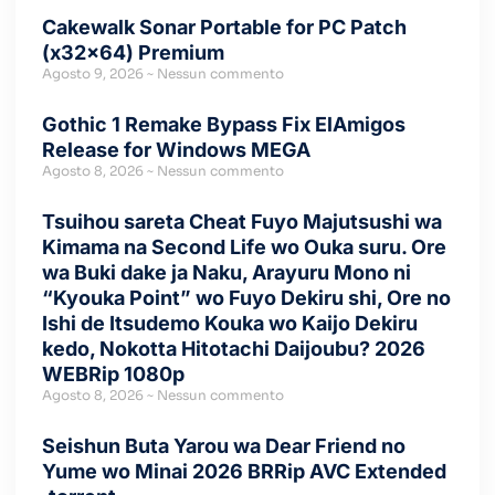
Cakewalk Sonar Portable for PC Patch
(x32x64) Premium
Agosto 9, 2026
Nessun commento
Gothic 1 Remake Bypass Fix ElAmigos
Release for Windows MEGA
Agosto 8, 2026
Nessun commento
Tsuihou sareta Cheat Fuyo Majutsushi wa
Kimama na Second Life wo Ouka suru. Ore
wa Buki dake ja Naku, Arayuru Mono ni
“Kyouka Point” wo Fuyo Dekiru shi, Ore no
Ishi de Itsudemo Kouka wo Kaijo Dekiru
kedo, Nokotta Hitotachi Daijoubu? 2026
WEBRip 1080p
Agosto 8, 2026
Nessun commento
Seishun Buta Yarou wa Dear Friend no
Yume wo Minai 2026 BRRip AVC Extended