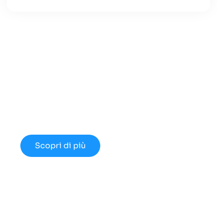
Cerchi un Centralino in
Cloud Innovativo?
Approfondisci le nuove opportunità
disponibili nel 2024.
Scopri di più