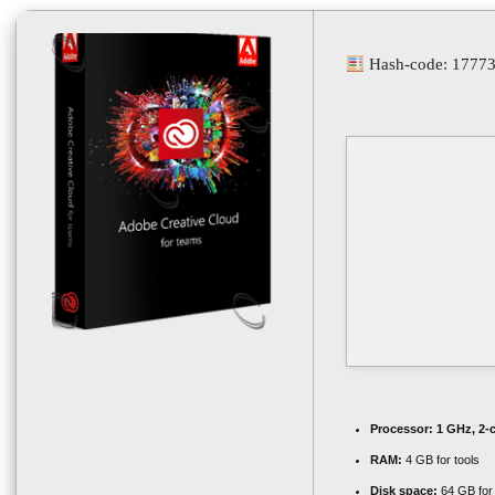
Hash-code: 1777
Processor:
1 GHz, 2-
RAM:
4 GB for tools
Disk space:
64 GB for