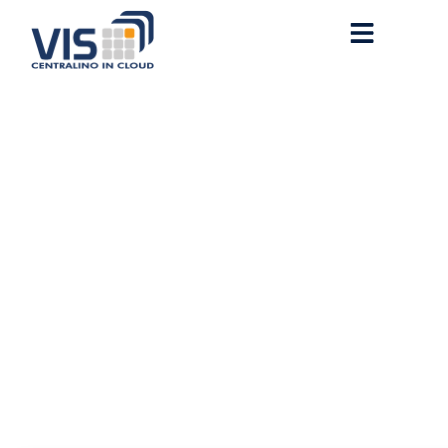
Adobe Creative Cloud
Crack only [Latest] [x32-
x64] Ultimate